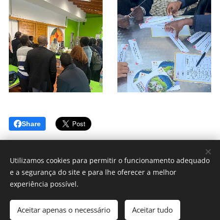
Share
Utilizamos cookies para permitir o funcionamento adequado
e a segurança do site e para lhe oferecer a melhor
© 2024 REVITALGARVE
experiência possível.
Projeto Revitalgarve
Aceitar apenas o necessário
Aceitar tudo
Powered by
Webnode
Cookies