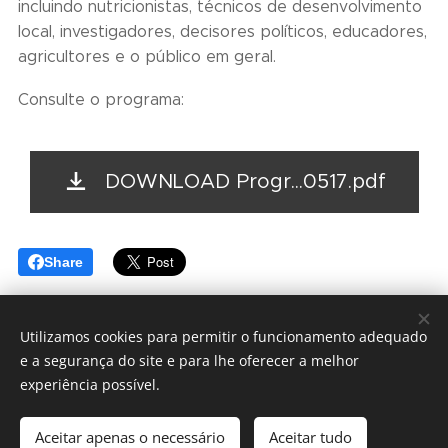
incluindo nutricionistas, técnicos de desenvolvimento
local, investigadores, decisores políticos, educadores,
agricultores e o público em geral.
Consulte o programa:
DOWNLOAD Progr...0517.pdf
Share
Utilizamos cookies para permitir o funcionamento adequado
e a segurança do site e para lhe oferecer a melhor
© 2024 REVITALGARVE
experiência possível.
Projeto Revitalgarve
Aceitar apenas o necessário
Aceitar tudo
Powered by
Webnode
Cookies