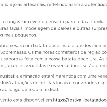
rio e jóias artesanais, refletindo assim a autenticid
a crianças: um evento pensado para toda a família
turas faciais, modelagem de balões e outras surpre
os mais pequenos.
bremesas com batata-doce: este é um dos momentos
 Sobremesas. Os melhores confeiteiros da região 
 saborosa feita com a nossa batata-doce Lira. As 
um júri de especialistas e os vencedores serão prem
usical: a animação estará garantida com uma var
ncluirá atuações de artistas locais e convidados esp
 ao longo de todo o festival.
evento está disponível em
https://festival-batatadoc