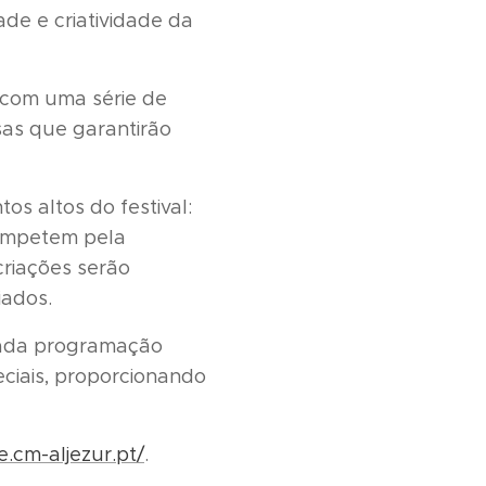
ade e criatividade da
, com uma série de
sas que garantirão
 altos do festival:
competem pela
criações serão
iados.
iada programação
eciais, proporcionando
e.cm-aljezur.pt/
.