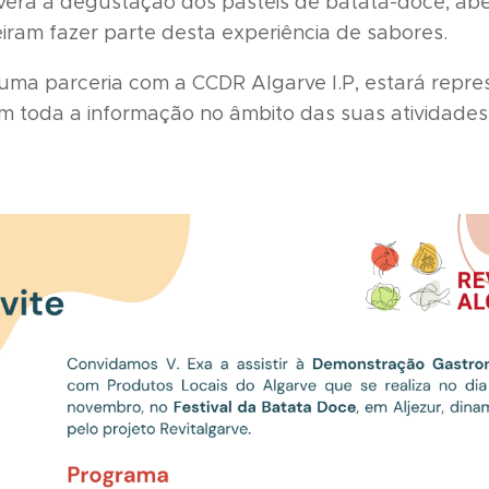
haverá a degustação dos pastéis de batata-doce, abe
iram fazer parte desta experiência de sabores.
 uma parceria com a CCDR Algarve I.P, estará repre
com toda a informação no âmbito das suas atividades