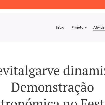
Início
Projeto
Ativida
evitalgarve dinami
Demonstração
tronómica no Fest