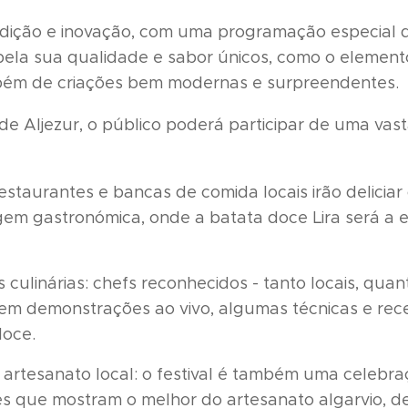
radição e inovação, com uma programação especial 
pela sua qualidade e sabor únicos, como o elemento
mbém de criações bem modernas e surpreendentes.
e Aljezur, o público poderá participar de uma vas
estaurantes e bancas de comida locais irão deliciar
gem gastronómica, onde a batata doce Lira será a e
culinárias: chefs reconhecidos - tanto locais, quan
em demonstrações ao vivo, algumas técnicas e rec
doce.
 artesanato local: o festival é também uma celebraç
s que mostram o melhor do artesanato algarvio, d