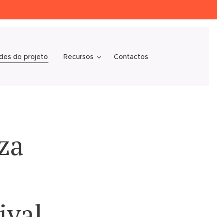
des do projeto
Recursos
Contactos
za
ival