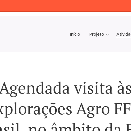
Início
Projeto
Ativida
Agendada visita à
xplorações Agro FF
sil, no âmbito da