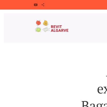
e
Baga