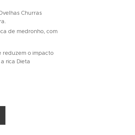
Ovelhas Churras
ra.
gica de medronho, com
e reduzem o impacto
a rica Dieta